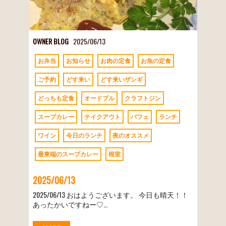
OWNER BLOG
2025/06/13
お弁当
お知らせ
お肉の定食
お魚の定食
ご予約
どす来い
どす来いザンギ
どっちも定食
オードブル
クラフトジン
スープカレー
テイクアウト
パフェ
ランチ
ワイン
今日のランチ
夜のオススメ
最東端のスープカレー
根室
2025/06/13
2025/06/13 おはようございます。 今日も晴天！！
あったかいですねー♡…