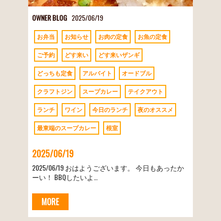
OWNER BLOG
2025/06/19
お弁当
お知らせ
お肉の定食
お魚の定食
ご予約
どす来い
どす来いザンギ
どっちも定食
アルバイト
オードブル
クラフトジン
スープカレー
テイクアウト
ランチ
ワイン
今日のランチ
夜のオススメ
最東端のスープカレー
根室
2025/06/19
2025/06/19 おはようございます。 今日もあったか
ーい！ BBQしたいよ…
MORE