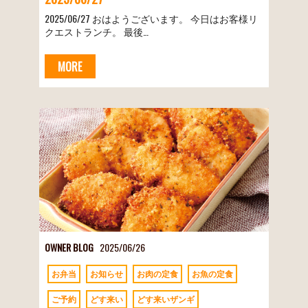
2025/06/27 おはようございます。 今日はお客様リ
クエストランチ。 最後…
MORE
OWNER BLOG
2025/06/26
お弁当
お知らせ
お肉の定食
お魚の定食
ご予約
どす来い
どす来いザンギ