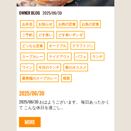
OWNER BLOG
2025/06/30
お弁当
お知らせ
お肉の定食
お魚の定食
ご予約
どす来い
どす来いザンギ
どっちも定食
オードブル
クラフトジン
スープカレー
テイクアウト
パフェ
ランチ
ワイン
今日のランチ
夜のオススメ
最東端のスープカレー
根室
2025/06/30
2025/06/30 おはようございます。 毎日あったかく
て こんな休日を過ごし…
MORE