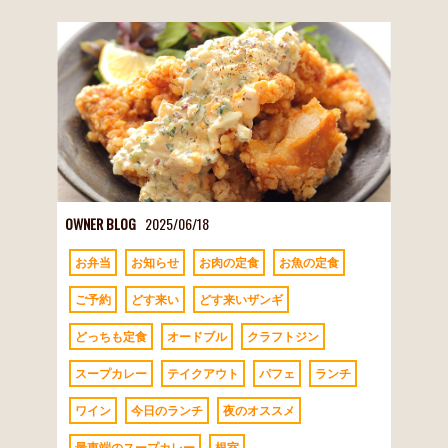
OWNER BLOG
2025/06/18
お弁当
お知らせ
お肉の定食
お魚の定食
ご予約
どす来い
どす来いザンギ
どっちも定食
オードブル
クラフトジン
スープカレー
テイクアウト
パフェ
ランチ
ワイン
今日のランチ
夜のオススメ
最東端のスープカレー
根室