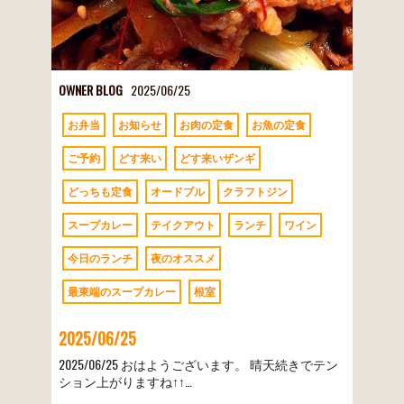
OWNER BLOG
2025/06/25
お弁当
お知らせ
お肉の定食
お魚の定食
ご予約
どす来い
どす来いザンギ
どっちも定食
オードブル
クラフトジン
スープカレー
テイクアウト
ランチ
ワイン
今日のランチ
夜のオススメ
最東端のスープカレー
根室
2025/06/25
2025/06/25 おはようございます。 晴天続きでテン
ション上がりますね↑↑…