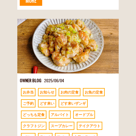
MORE
OWNER BLOG
2025/06/04
お弁当
お知らせ
お肉の定食
お魚の定食
ご予約
どす来い
どす来いザンギ
どっちも定食
アルバイト
オードブル
クラフトジン
スープカレー
テイクアウト