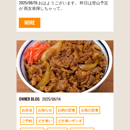
2025/06/16 おはようございます。 昨日は登山予定
が 雨女発揮しちゃって…
MORE
OWNER BLOG
2025/06/14
お弁当
お知らせ
お肉の定食
お魚の定食
ご予約
どす来い
どす来いザンギ