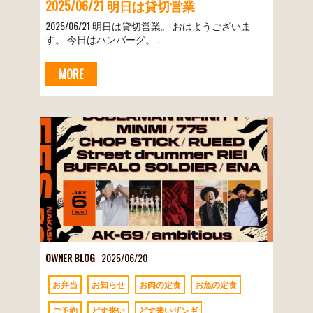
2025/06/21 明日は貸切営業
2025/06/21 明日は貸切営業。 おはようございま
す。 今日はハンバーグ。…
MORE
OWNER BLOG
2025/06/20
お弁当
お知らせ
お肉の定食
お魚の定食
ご予約
どす来い
どす来いザンギ