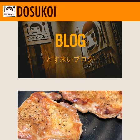
BLOG
どす来いブログ