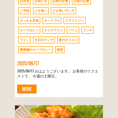
お弁当
お知らせ
お肉の定食
お魚の定食
ご予約
どす来い
どす来いザンギ
どっちも定食
オードブル
クラフトジン
スープカレー
テイクアウト
パフェ
ランチ
ワイン
今日のランチ
夜のオススメ
最東端のスープカレー
根室
2025/06/17
2025/06/17 おはようございます。 お客様のリクエ
ストで、 今週の土曜日…
MORE