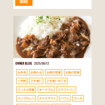
MORE
OWNER BLOG
2025/06/12
お弁当
お知らせ
お肉の定食
お魚の定食
ご予約
どす来い
どす来いザンギ
どっちも定食
オードブル
クラフトジン
スープカレー
テイクアウト
パフェ
ランチ