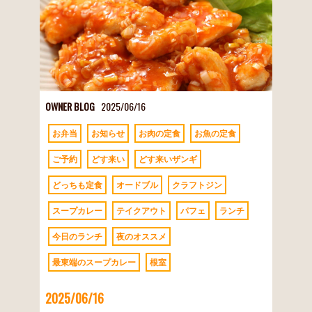
OWNER BLOG
2025/06/16
お弁当
お知らせ
お肉の定食
お魚の定食
ご予約
どす来い
どす来いザンギ
どっちも定食
オードブル
クラフトジン
スープカレー
テイクアウト
パフェ
ランチ
今日のランチ
夜のオススメ
最東端のスープカレー
根室
2025/06/16