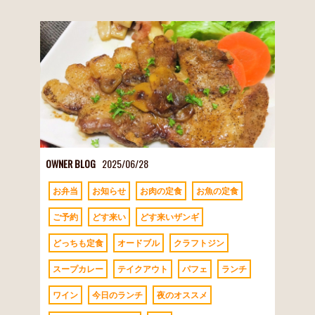
OWNER BLOG
2025/06/28
お弁当
お知らせ
お肉の定食
お魚の定食
ご予約
どす来い
どす来いザンギ
どっちも定食
オードブル
クラフトジン
スープカレー
テイクアウト
パフェ
ランチ
ワイン
今日のランチ
夜のオススメ