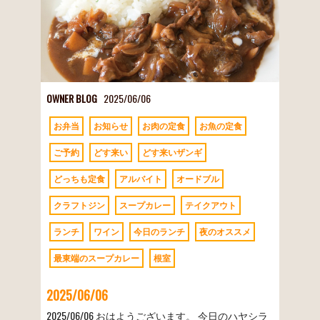
OWNER BLOG
2025/06/06
お弁当
お知らせ
お肉の定食
お魚の定食
ご予約
どす来い
どす来いザンギ
どっちも定食
アルバイト
オードブル
クラフトジン
スープカレー
テイクアウト
ランチ
ワイン
今日のランチ
夜のオススメ
最東端のスープカレー
根室
2025/06/06
2025/06/06 おはようございます。 今日のハヤシラ