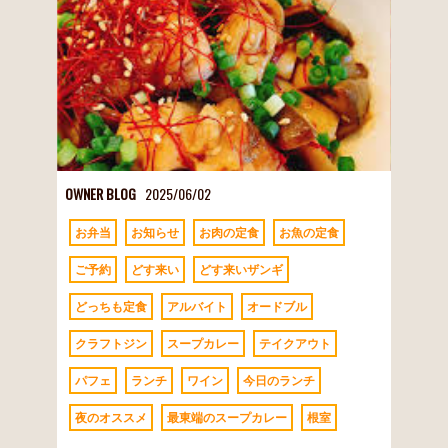
OWNER BLOG
2025/06/02
お弁当
お知らせ
お肉の定食
お魚の定食
ご予約
どす来い
どす来いザンギ
どっちも定食
アルバイト
オードブル
クラフトジン
スープカレー
テイクアウト
パフェ
ランチ
ワイン
今日のランチ
夜のオススメ
最東端のスープカレー
根室