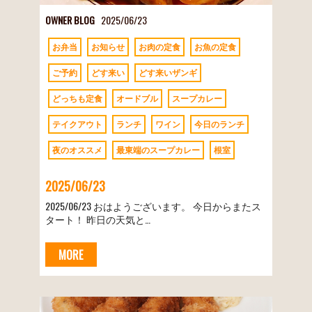
OWNER BLOG
2025/06/23
お弁当
お知らせ
お肉の定食
お魚の定食
ご予約
どす来い
どす来いザンギ
どっちも定食
オードブル
スープカレー
テイクアウト
ランチ
ワイン
今日のランチ
夜のオススメ
最東端のスープカレー
根室
2025/06/23
2025/06/23 おはようございます。 今日からまたス
タート！ 昨日の天気と…
MORE