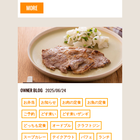
MORE
OWNER BLOG
2025/06/24
お弁当
お知らせ
お肉の定食
お魚の定食
ご予約
どす来い
どす来いザンギ
どっちも定食
オードブル
クラフトジン
スープカレー
テイクアウト
パフェ
ランチ