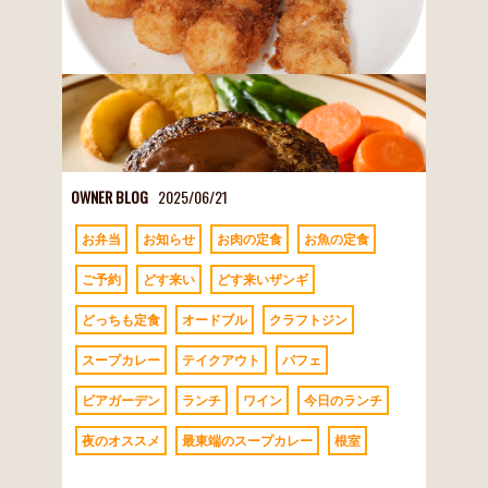
OWNER BLOG
2025/06/21
お弁当
お知らせ
お肉の定食
お魚の定食
ご予約
どす来い
どす来いザンギ
どっちも定食
オードブル
クラフトジン
スープカレー
テイクアウト
パフェ
ビアガーデン
ランチ
ワイン
今日のランチ
夜のオススメ
最東端のスープカレー
根室