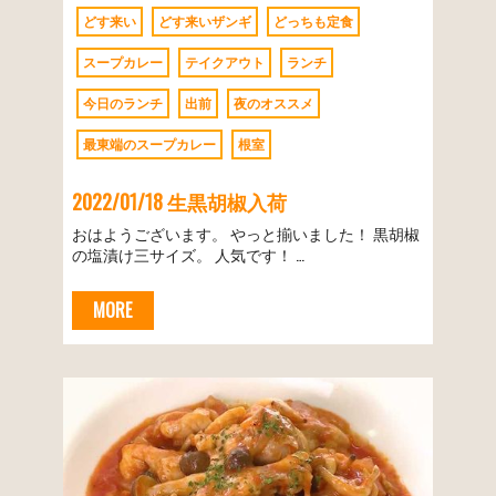
どす来い
どす来いザンギ
どっちも定食
スープカレー
テイクアウト
ランチ
今日のランチ
出前
夜のオススメ
最東端のスープカレー
根室
2022/01/18 生黒胡椒入荷
おはようございます。 やっと揃いました！ 黒胡椒
の塩漬け三サイズ。 人気です！ …
MORE