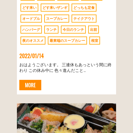
どす来い
どす来いザンギ
どっちも定食
オードブル
スープカレー
テイクアウト
ハンバーグ
ランチ
今日のランチ
出前
夜のオススメ
最東端のスープカレー
根室
2022/01/14
おはようございます。 三連休もあっという間に終
わり この休み中に 色々進んだこと…
MORE