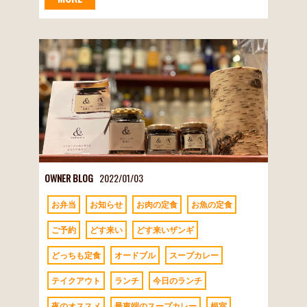
OWNER BLOG
2022/01/03
お弁当
お知らせ
お肉の定食
お魚の定食
ご予約
どす来い
どす来いザンギ
どっちも定食
オードブル
スープカレー
テイクアウト
ランチ
今日のランチ
夜のオススメ
最東端のスープカレー
根室