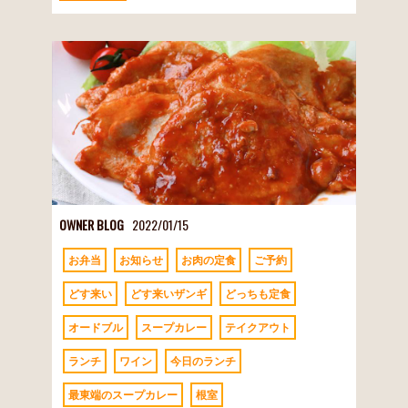
OWNER BLOG
2022/01/15
お弁当
お知らせ
お肉の定食
ご予約
どす来い
どす来いザンギ
どっちも定食
オードブル
スープカレー
テイクアウト
ランチ
ワイン
今日のランチ
最東端のスープカレー
根室