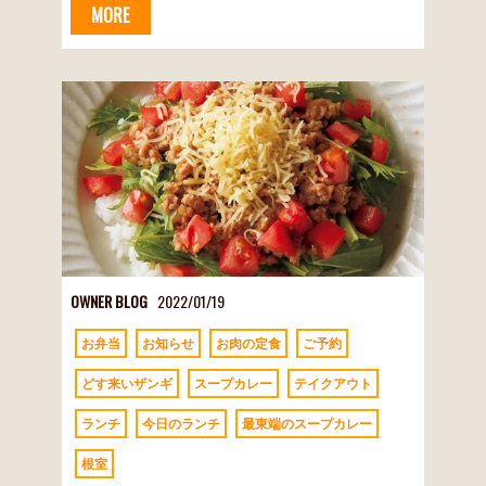
MORE
OWNER BLOG
2022/01/19
お弁当
お知らせ
お肉の定食
ご予約
どす来いザンギ
スープカレー
テイクアウト
ランチ
今日のランチ
最東端のスープカレー
根室