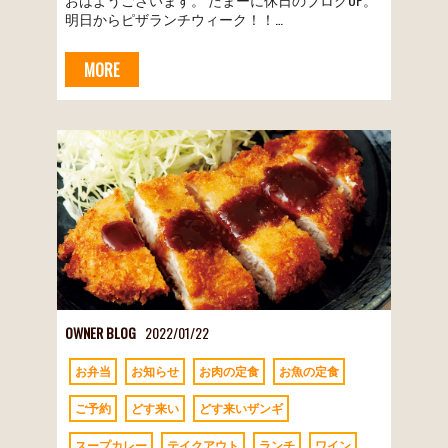
明日からピザランチウィーク！！…
MORE
OWNER BLOG
2022/01/22
お弁当
お知らせ
お肉の定食
お魚の定食
ご予約
どす来い
どす来いザンギ
スープカレー
テイクアウト
ランチ
ワイン