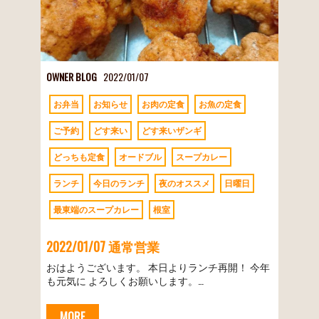
OWNER BLOG
2022/01/07
お弁当
お知らせ
お肉の定食
お魚の定食
ご予約
どす来い
どす来いザンギ
どっちも定食
オードブル
スープカレー
ランチ
今日のランチ
夜のオススメ
日曜日
最東端のスープカレー
根室
2022/01/07 通常営業
おはようございます。 本日よりランチ再開！ 今年
も元気に よろしくお願いします。…
MORE