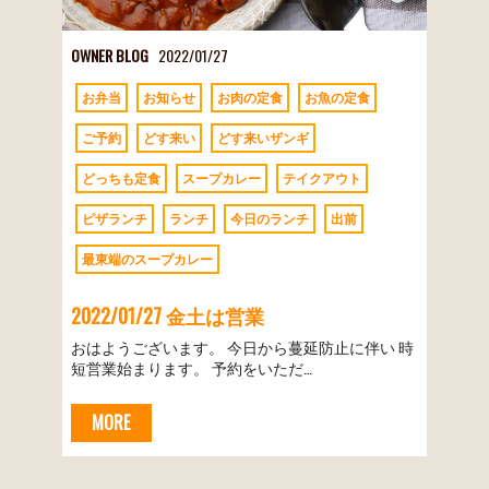
OWNER BLOG
2022/01/27
お弁当
お知らせ
お肉の定食
お魚の定食
ご予約
どす来い
どす来いザンギ
どっちも定食
スープカレー
テイクアウト
ピザランチ
ランチ
今日のランチ
出前
最東端のスープカレー
2022/01/27 金土は営業
おはようございます。 今日から蔓延防止に伴い 時
短営業始まります。 予約をいただ…
MORE