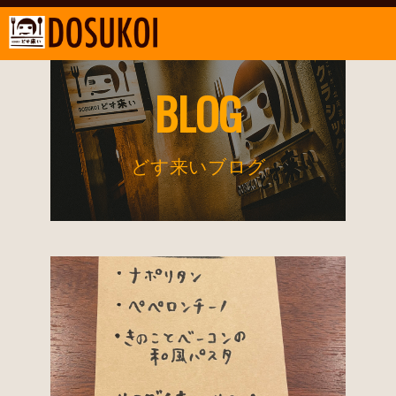
BLOG
どす来いブログ