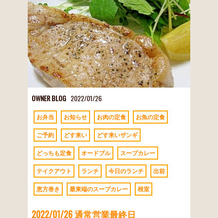
OWNER BLOG
2022/01/26
お弁当
お知らせ
お肉の定食
お魚の定食
ご予約
どす来い
どす来いザンギ
どっちも定食
オードブル
スープカレー
テイクアウト
ランチ
今日のランチ
出前
恵方巻き
最東端のスープカレー
根室
2022/01/26 通常営業最終日