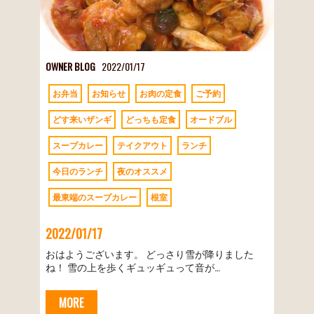
OWNER BLOG
2022/01/17
お弁当
お知らせ
お肉の定食
ご予約
どす来いザンギ
どっちも定食
オードブル
スープカレー
テイクアウト
ランチ
今日のランチ
夜のオススメ
最東端のスープカレー
根室
2022/01/17
おはようございます。 どっさり雪が降りました
ね！ 雪の上を歩くギュッギュって音が…
MORE