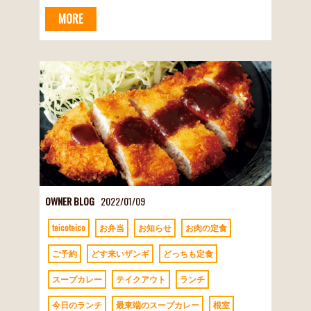
MORE
OWNER BLOG
2022/01/09
teicoteico
お弁当
お知らせ
お肉の定食
ご予約
どす来いザンギ
どっちも定食
スープカレー
テイクアウト
ランチ
今日のランチ
最東端のスープカレー
根室