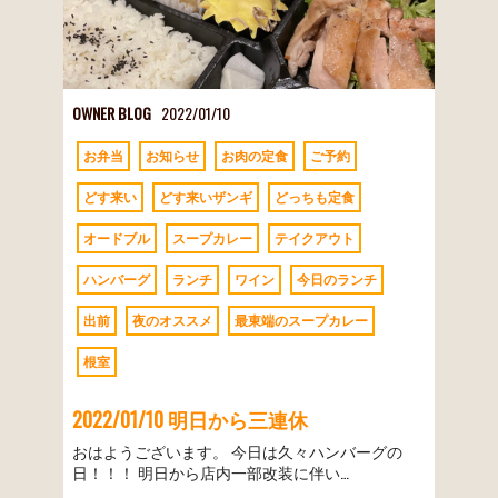
OWNER BLOG
2022/01/10
お弁当
お知らせ
お肉の定食
ご予約
どす来い
どす来いザンギ
どっちも定食
オードブル
スープカレー
テイクアウト
ハンバーグ
ランチ
ワイン
今日のランチ
出前
夜のオススメ
最東端のスープカレー
根室
2022/01/10 明日から三連休
おはようございます。 今日は久々ハンバーグの
日！！！ 明日から店内一部改装に伴い…