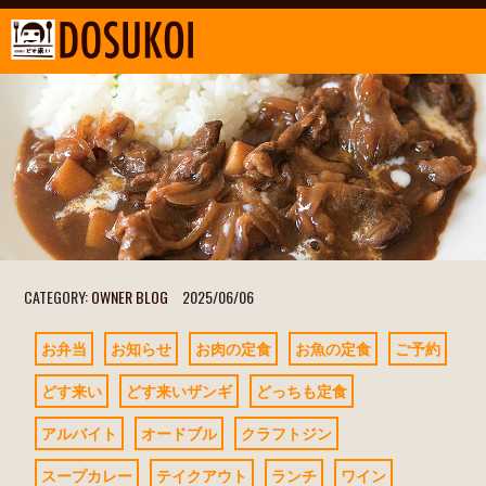
CATEGORY:
OWNER BLOG
2025/06/06
お弁当
お知らせ
お肉の定食
お魚の定食
ご予約
どす来い
どす来いザンギ
どっちも定食
アルバイト
オードブル
クラフトジン
スープカレー
テイクアウト
ランチ
ワイン