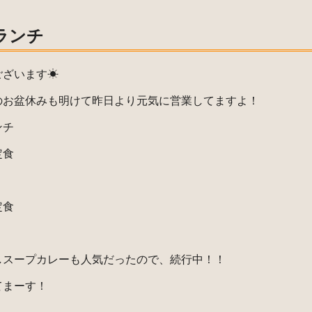
18ランチ
ございます☀
のお盆休みも明けて昨日より元気に営業してますよ！
ンチ
定食
定食
しスープカレーも人気だったので、続行中！！
てまーす！