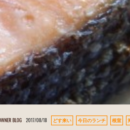
OWNER BLOG
2017/08/18
どす来い
今日のランチ
根室