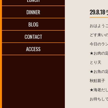
29.8.
DINNER
BLOG
おはよう
どす来い
CONTACT
今日のラ
ACCESS
★お肉の
とり天
★お魚の
秋鮭親子
★海老だ
お待ちし