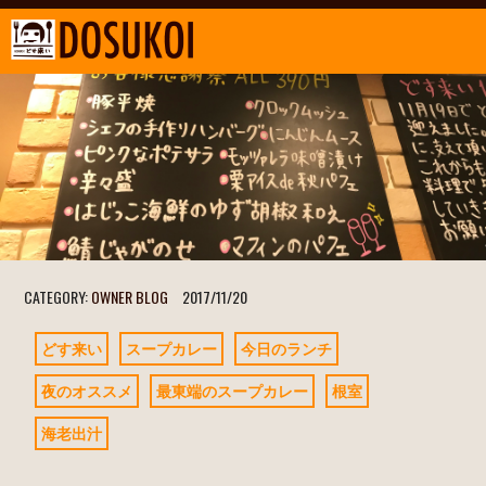
CATEGORY:
OWNER BLOG
2017/11/20
どす来い
スープカレー
今日のランチ
夜のオススメ
最東端のスープカレー
根室
海老出汁