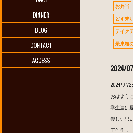
お弁当
DINNER
どす来
BLOG
テイク
最東端
CONTACT
ACCESS
2024/07
2024/07/2
おはよう
学生達は
楽しい思
工作作り