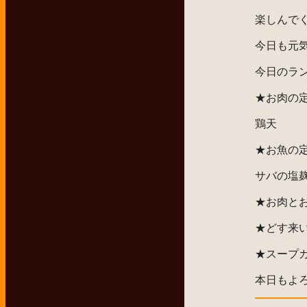
楽しんでく
今日も元
今日のラ
★お肉の
鶏天
★お魚の
サバの塩
★お肉と
★どす来
★スープ
本日もよ