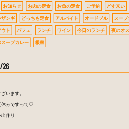
お知らせ
お肉の定食
お魚の定食
ご予約
どす来い
いザンギ
どっちも定食
アルバイト
オードブル
スープ
アウト
パフェ
ランチ
ワイン
今日のランチ
夜のオ
のスープカレー
根室
/26
6
ございます。
夏休みですって♡
い出作り