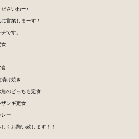
ださいねー⭐︎
気に営業しまーす！
ンチです。
定食
定食
麹漬け焼き
お魚のどっちも定食
いザンギ定食
カレー
ろしくお願い致します！！