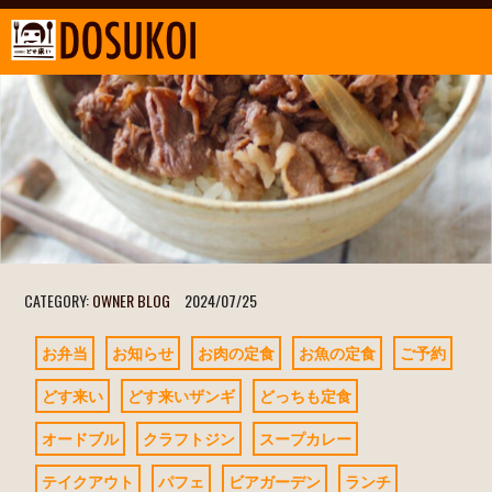
CATEGORY:
OWNER BLOG
2024/07/25
お弁当
お知らせ
お肉の定食
お魚の定食
ご予約
どす来い
どす来いザンギ
どっちも定食
オードブル
クラフトジン
スープカレー
テイクアウト
パフェ
ビアガーデン
ランチ