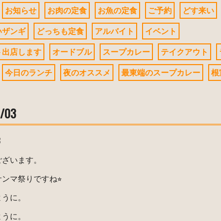
お知らせ
お肉の定食
お魚の定食
ご予約
どす来い
いザンギ
どっちも定食
アルバイト
イベント
ト出店します
オードブル
スープカレー
テイクアウト
今日のランチ
夜のオススメ
最東端のスープカレー
根
0/03
3
ございます。
ンマ祭りですね⭐︎
ように。
ように。