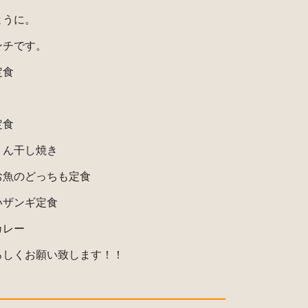
ように。
ンチです。
定食
定食
りん干し焼き
お魚のどっちも定食
いザンギ定食
カレー
ろしくお願い致します！！