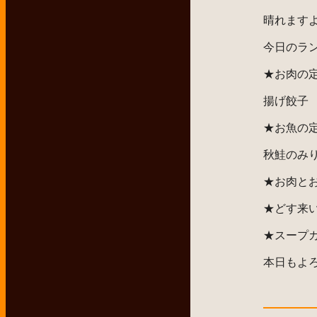
晴れます
今日のラ
★お肉の
揚げ餃子
★お魚の
秋鮭のみ
★お肉と
★どす来
★スープ
本日もよ