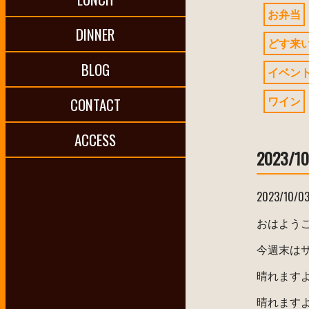
お弁当
DINNER
どす来
BLOG
イベン
ワイン
CONTACT
ACCESS
2023/1
2023/10/0
おはよう
今週末はサ
晴れます
晴れます