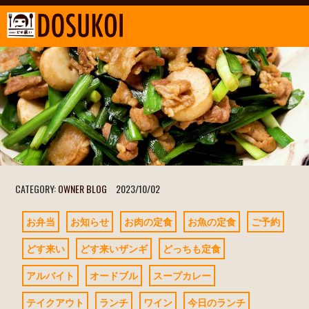
CATEGORY:
OWNER BLOG
2023/10/02
お弁当
お知らせ
お肉の定食
お魚の定食
ご予約
どす来い
どす来いザンギ
どっちも定食
アルバイト
オードブル
スープカレー
テイクアウト
ランチ
ワイン
今日のランチ