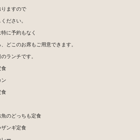
おりますので
しください。
は特に予約もなく
ろ、どこのお席もご用意できます。
日のランチです。
定食
カン
定食
お魚のどっちも定食
いザンギ定食
カレー