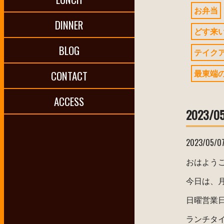
お弁当
DINNER
どす来
BLOG
テイク
最東端
CONTACT
ACCESS
2023
2023/05/0
おはよう
今日は、
日曜営業
ランチタ