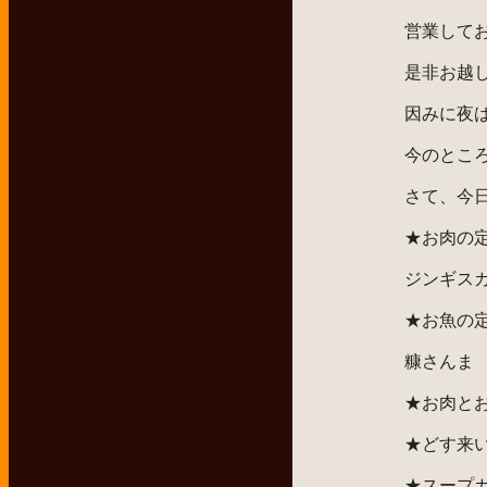
営業して
是非お越
因みに夜
今のとこ
さて、今
★お肉の
ジンギス
★お魚の
糠さんま
★お肉と
★どす来
★スープ