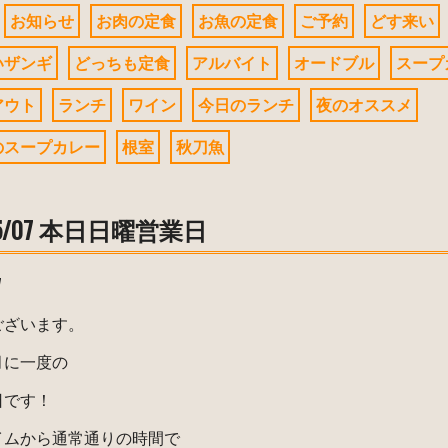
お知らせ
お肉の定食
お魚の定食
ご予約
どす来い
いザンギ
どっちも定食
アルバイト
オードブル
スープ
アウト
ランチ
ワイン
今日のランチ
夜のオススメ
のスープカレー
根室
秋刀魚
/05/07 本日日曜営業日
7
ございます。
月に一度の
日です！
イムから通常通りの時間で