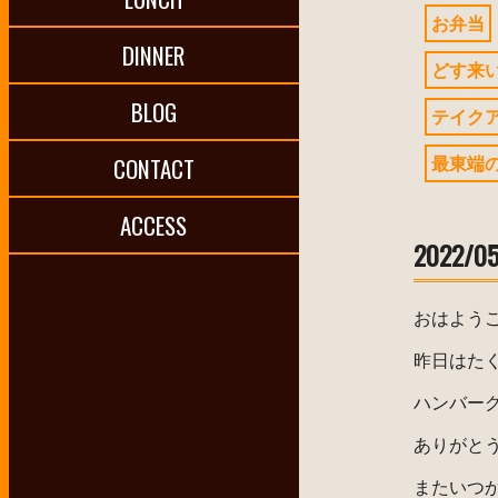
お弁当
DINNER
どす来
BLOG
テイク
最東端
CONTACT
ACCESS
2022
おはよう
昨日はた
ハンバー
ありがと
またいつ