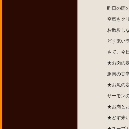
昨日の雨
空気もク
お散歩し
どす来い
さて、今
★お肉の
豚肉の甘
★お魚の
サーモン
★お肉と
★どす来
★スープ