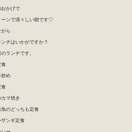
のおかげで
リーンで清々しい朝です♡
ながら
ランチはいかがですか？
日のランチです。
定食
辛炒め
定食
のカマ焼き
お魚のどっちも定食
いザンギ定食
カレー