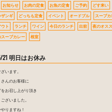
お知らせ
お肉の定食
お魚の定食
ご予約
どす来い
いザンギ
どっちも定食
イベント
オードブル
スープカ
アウト
ランチ
ワイン
今日のランチ
出前
夜のオス
のスープカレー
根室
/05/21 明日はお休み
ございます。
くさんのお客様に
グをお召し上がり頂き
うございました。
かやりますね！