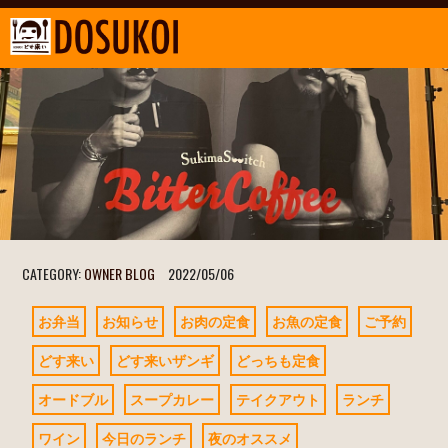
CATEGORY:
OWNER BLOG
2022/05/06
お弁当
お知らせ
お肉の定食
お魚の定食
ご予約
どす来い
どす来いザンギ
どっちも定食
オードブル
スープカレー
テイクアウト
ランチ
ワイン
今日のランチ
夜のオススメ