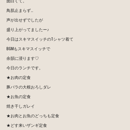
面白くて。
鳥肌止まらず…
声が出せずでしたが
盛り上がってましたー♪
今日はスキマスイッチのTシャツ着て
BGMもスキマスイッチで
余韻に浸ります♡
今日のランチです。
★お肉の定食
豚バラの大根おろしダレ
★お魚の定食
焼き干しガレイ
★お肉とお魚のどっちも定食
★どす来いザンギ定食