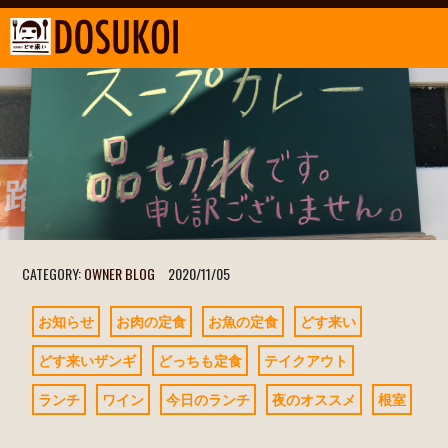
CATEGORY:
OWNER BLOG
2020/11/05
お知らせ
お肉の定食
お魚の定食
どす来い
どす来いザンギ
どっちも定食
テイクアウト
ランチ
ワイン
今日のランチ
夜のオススメ
根室