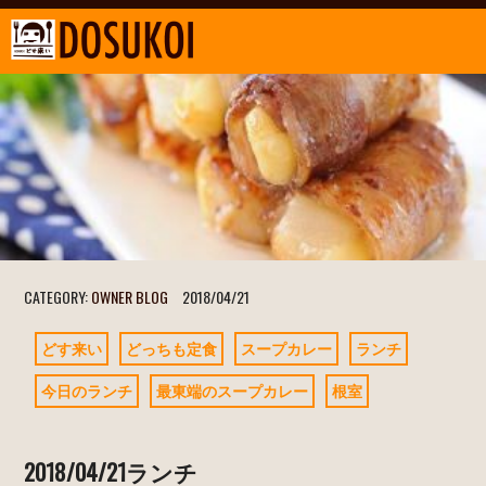
CATEGORY:
OWNER BLOG
2018/04/21
どす来い
どっちも定食
スープカレー
ランチ
今日のランチ
最東端のスープカレー
根室
2018/04/21ランチ