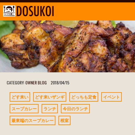
CATEGORY:
OWNER BLOG
2018/04/15
どす来い
どす来いザンギ
どっちも定食
イベント
スープカレー
ランチ
今日のランチ
最東端のスープカレー
根室