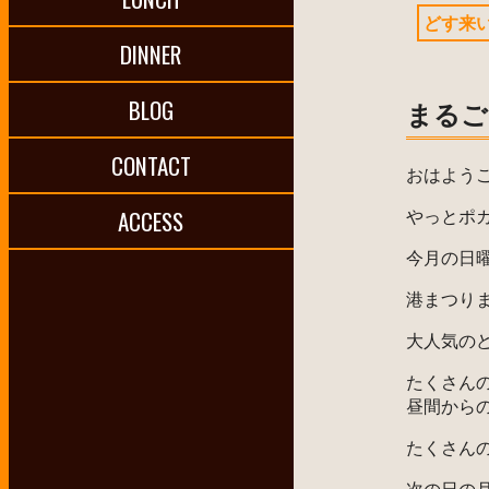
どす来
DINNER
BLOG
まるご
CONTACT
おはよう
やっとポ
ACCESS
今月の日曜
港まつり
大人気の
たくさん
昼間から
たくさん
次の日の