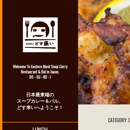
Welcome To Eastern Most Soup Curry
Restaurant & Bal in Japan,
DO - SU - KO - I
日本最東端の
スープカレー＆バル、
どす来いへようこそ！
CATEGORY:
LUNCH