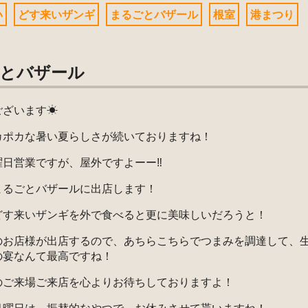
い
どす来いザンギ
まるごとバザール
根室
港まつり
とバザール
ございます☀
カポカな暑い夏らしさが続いておりますね！
日営業ですが、屋外ですよーー‼️
まるごとバザールに出店します！
どす来いザンギを外で食べると更に美味しいだろうと！
のお店様が出店するので、あちらこちらでつまみを調達して、
の宴なんて最高ですね！
のご来場ご来店を心よりお待ちしておりますよ！
月曜日は、振替的なやつで、お休みさせて貰いますね！