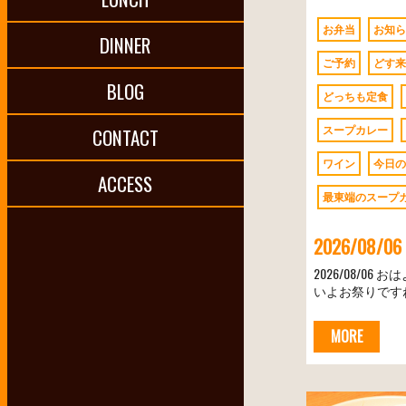
お弁当
お知ら
DINNER
ご予約
どす来
BLOG
どっちも定食
スープカレー
CONTACT
ワイン
今日の
ACCESS
最東端のスープ
2026/0
2026/08/0
いよお祭りですね
MORE