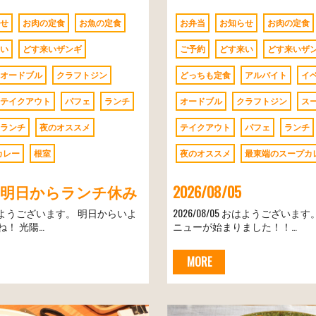
せ
お肉の定食
お魚の定食
お弁当
お知らせ
お肉の定食
い
どす来いザンギ
ご予約
どす来い
どす来いザ
オードブル
クラフトジン
どっちも定食
アルバイト
イ
テイクアウト
パフェ
ランチ
オードブル
クラフトジン
ス
ランチ
夜のオススメ
テイクアウト
パフェ
ランチ
カレー
根室
夜のオススメ
最東端のスープカ
8/06 明日からランチ休み
2026/08/05
6 おはようございます。 明日からいよ
2026/08/05 おはようございま
！ 光陽…
ニューが始まりました！！…
MORE