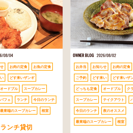
6/08/04
OWNER BLOG
2026/08/02
せ
お肉の定食
お魚の定食
お弁当
お知らせ
お肉の定食
い
どす来いザンギ
ご予約
どす来い
どす来いザ
オードブル
スープカレー
どっちも定食
オードブル
ク
パフェ
ランチ
今日のランチ
スープカレー
テイクアウト
最東端のスープカレー
根室
今日のランチ
夜のオススメ
最東端のスープカレー
根室
/04 ランチ貸切