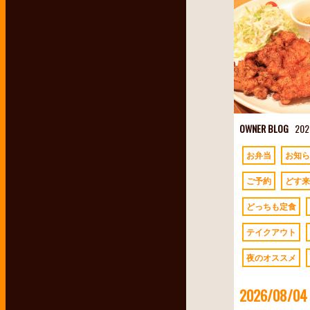
OWNER BLOG
202
お弁当
お知ら
ご予約
どす来
どっちも定食
テイクアウト
夜のオススメ
2026/08