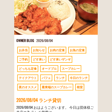
OWNER BLOG
2026/08/04
お弁当
お知らせ
お肉の定食
お魚の定食
ご予約
どす来い
どす来いザンギ
どっちも定食
オードブル
スープカレー
テイクアウト
パフェ
ランチ
今日のランチ
夜のオススメ
最東端のスープカレー
根室
2026/08/04 ランチ貸切
2026/08/04 おはようございます。 今日は団体様ご
来店の為 ランチ営業は…