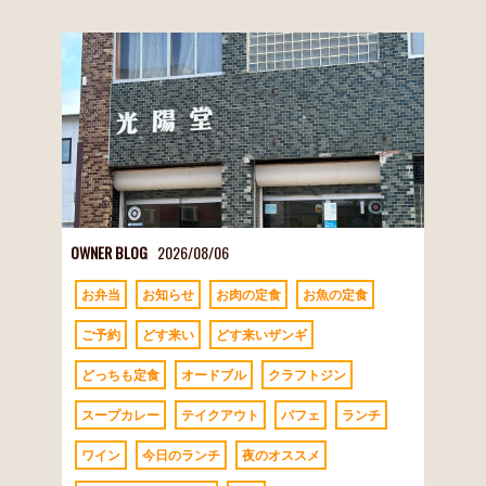
OWNER BLOG
2026/08/06
お弁当
お知らせ
お肉の定食
お魚の定食
ご予約
どす来い
どす来いザンギ
どっちも定食
オードブル
クラフトジン
スープカレー
テイクアウト
パフェ
ランチ
ワイン
今日のランチ
夜のオススメ