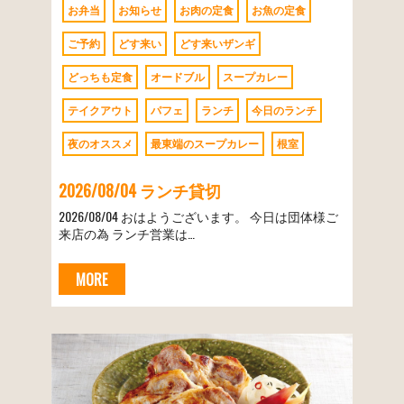
お弁当
お知らせ
お肉の定食
お魚の定食
ご予約
どす来い
どす来いザンギ
どっちも定食
オードブル
スープカレー
テイクアウト
パフェ
ランチ
今日のランチ
夜のオススメ
最東端のスープカレー
根室
2026/08/04 ランチ貸切
2026/08/04 おはようございます。 今日は団体様ご
来店の為 ランチ営業は…
MORE