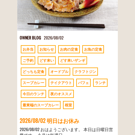
OWNER BLOG
2026/08/02
お弁当
お知らせ
お肉の定食
お魚の定食
ご予約
どす来い
どす来いザンギ
どっちも定食
オードブル
クラフトジン
スープカレー
テイクアウト
パフェ
ランチ
今日のランチ
夜のオススメ
最東端のスープカレー
根室
2026/08/02 明日はお休み
2026/08/02 おはようございます。 本日は日曜日営
業です。 今月は毎週日…