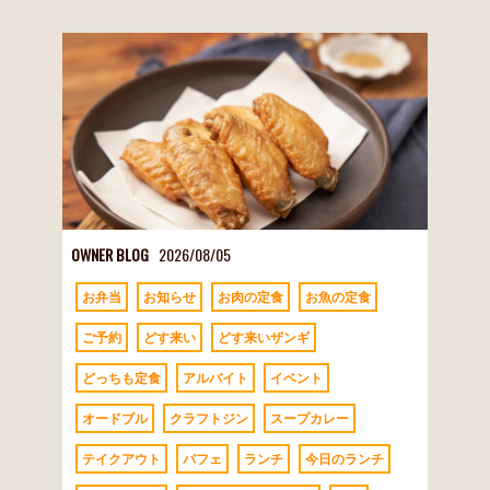
OWNER BLOG
2026/08/05
お弁当
お知らせ
お肉の定食
お魚の定食
ご予約
どす来い
どす来いザンギ
どっちも定食
アルバイト
イベント
オードブル
クラフトジン
スープカレー
テイクアウト
パフェ
ランチ
今日のランチ