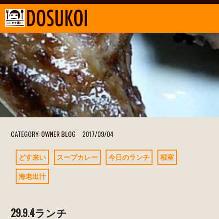
CATEGORY:
OWNER BLOG
2017/09/04
どす来い
スープカレー
今日のランチ
根室
海老出汁
29.9.4ランチ