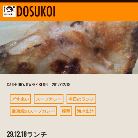
CATEGORY:
OWNER BLOG
2017/12/18
どす来い
スープカレー
今日のランチ
最東端のスープカレー
根室
海老出汁
29.12.18ランチ