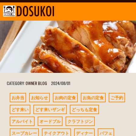
CATEGORY:
OWNER BLOG
2024/08/01
お弁当
お知らせ
お肉の定食
お魚の定食
ご予約
どす来い
どす来いザンギ
どっちも定食
アルバイト
オードブル
クラフトジン
スープカレー
テイクアウト
ディナー
パフェ