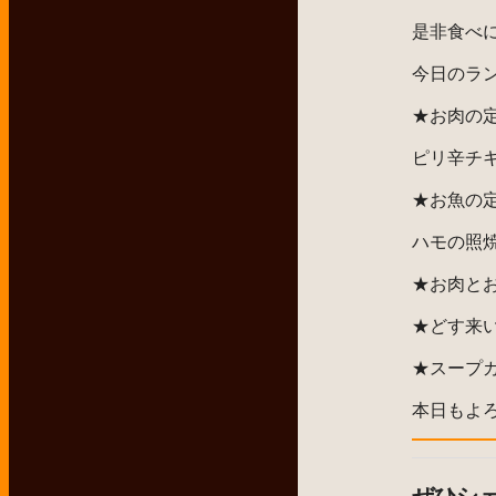
是非食べ
今日のラ
★お肉の
ピリ辛チ
★お魚の
ハモの照
★お肉と
★どす来
★スープ
本日もよ
ぜひシ