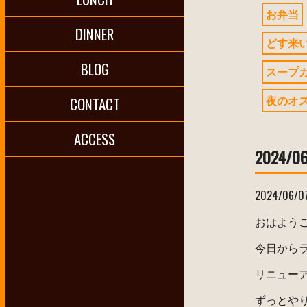
お弁当
DINNER
どす来
BLOG
スープ
夜のオ
CONTACT
ACCESS
2024/0
2024/06/0
おはよう
今日から
リニュー
ずっとや