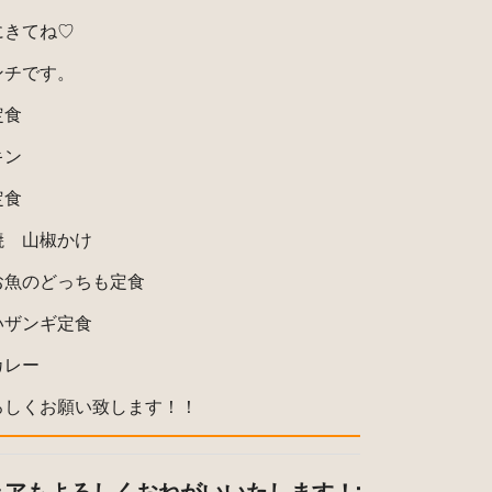
にきてね♡
ンチです。
定食
キン
定食
焼 山椒かけ
お魚のどっちも定食
いザンギ定食
カレー
ろしくお願い致します！！
ェアもよろしくおねがいいたします！: