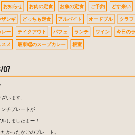
お知らせ
お肉の定食
お魚の定食
ご予約
どす来い
いザンギ
どっちも定食
アルバイト
オードブル
クラフ
カレー
テイクアウト
パフェ
ランチ
ワイン
今日の
ススメ
最東端のスープカレー
根室
6/07
7
ございます。
ランチプレートが
アルしましたよー！
りたかったかごのプレート。