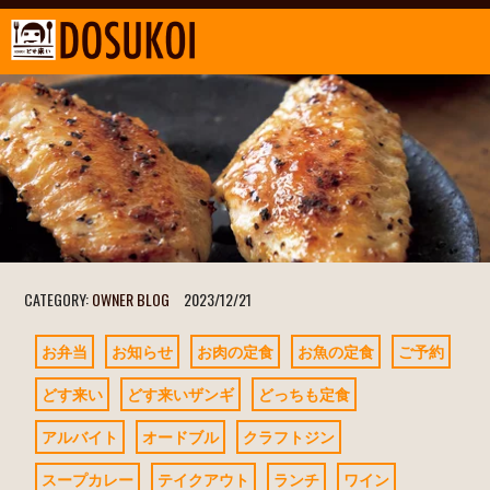
CATEGORY:
OWNER BLOG
2023/12/21
お弁当
お知らせ
お肉の定食
お魚の定食
ご予約
どす来い
どす来いザンギ
どっちも定食
アルバイト
オードブル
クラフトジン
スープカレー
テイクアウト
ランチ
ワイン