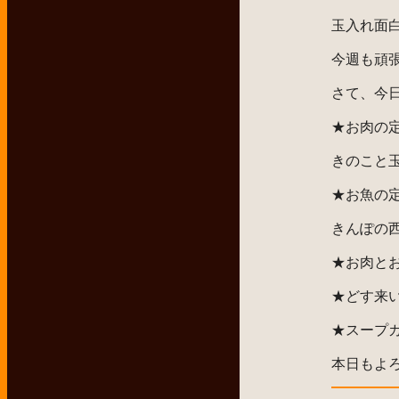
玉入れ面
今週も頑
さて、今
★お肉の
きのこと
★お魚の
きんぽの
★お肉と
★どす来
★スープ
本日もよ