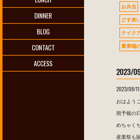
お弁当
DINNER
どす来
BLOG
テイク
最東端
CONTACT
ACCESS
2023/09
2023/09/11
おはよう
雨予報の
めちゃく
産業祭も