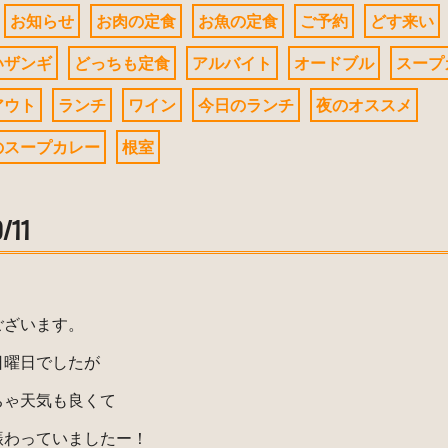
お知らせ
お肉の定食
お魚の定食
ご予約
どす来い
いザンギ
どっちも定食
アルバイト
オードブル
スープ
アウト
ランチ
ワイン
今日のランチ
夜のオススメ
のスープカレー
根室
/11
ございます。
日曜日でしたが
ちゃ天気も良くて
賑わっていましたー！