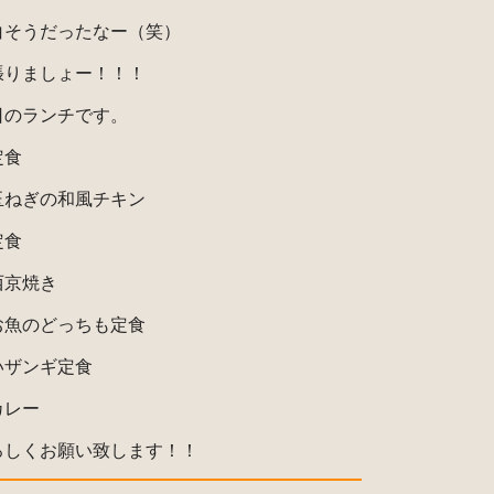
白そうだったなー（笑）
張りましょー！！！
日のランチです。
定食
玉ねぎの和風チキン
定食
西京焼き
お魚のどっちも定食
いザンギ定食
カレー
ろしくお願い致します！！