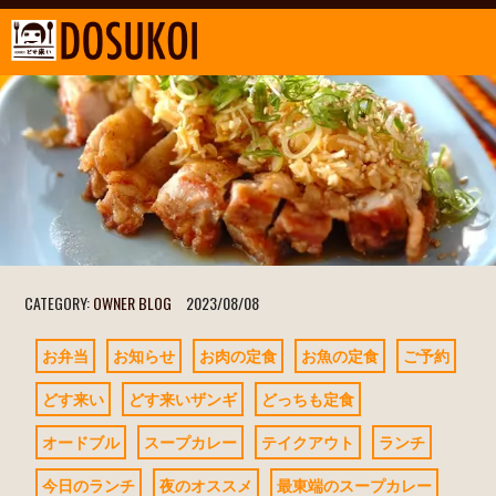
CATEGORY:
OWNER BLOG
2023/08/08
お弁当
お知らせ
お肉の定食
お魚の定食
ご予約
どす来い
どす来いザンギ
どっちも定食
オードブル
スープカレー
テイクアウト
ランチ
今日のランチ
夜のオススメ
最東端のスープカレー