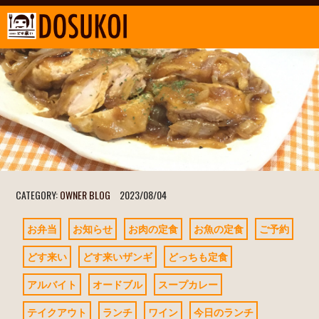
CATEGORY:
OWNER BLOG
2023/08/04
お弁当
お知らせ
お肉の定食
お魚の定食
ご予約
どす来い
どす来いザンギ
どっちも定食
アルバイト
オードブル
スープカレー
テイクアウト
ランチ
ワイン
今日のランチ