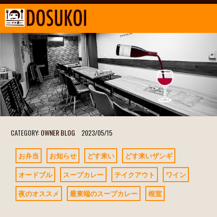
CATEGORY:
OWNER BLOG
2023/05/15
お弁当
お知らせ
どす来い
どす来いザンギ
オードブル
スープカレー
テイクアウト
ワイン
夜のオススメ
最東端のスープカレー
根室