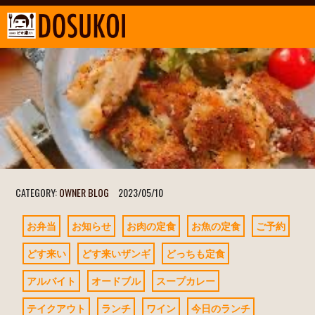
CATEGORY:
OWNER BLOG
2023/05/10
お弁当
お知らせ
お肉の定食
お魚の定食
ご予約
どす来い
どす来いザンギ
どっちも定食
アルバイト
オードブル
スープカレー
テイクアウト
ランチ
ワイン
今日のランチ