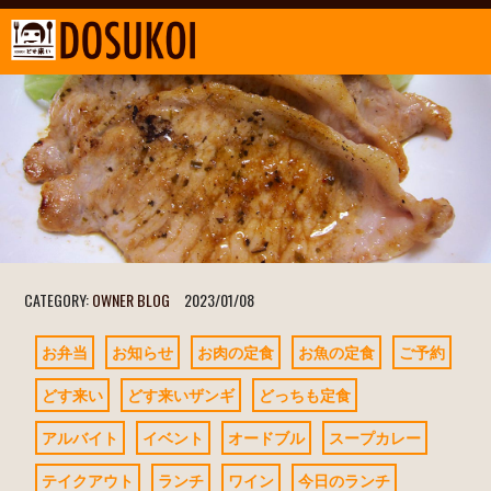
CATEGORY:
OWNER BLOG
2023/01/08
お弁当
お知らせ
お肉の定食
お魚の定食
ご予約
どす来い
どす来いザンギ
どっちも定食
アルバイト
イベント
オードブル
スープカレー
テイクアウト
ランチ
ワイン
今日のランチ