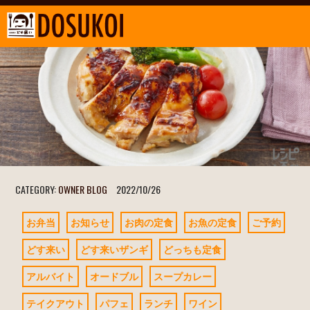
CATEGORY:
OWNER BLOG
2022/10/26
お弁当
お知らせ
お肉の定食
お魚の定食
ご予約
どす来い
どす来いザンギ
どっちも定食
アルバイト
オードブル
スープカレー
テイクアウト
パフェ
ランチ
ワイン