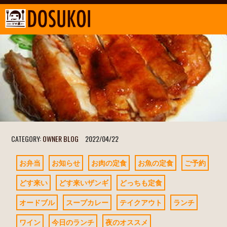
CATEGORY:
OWNER BLOG
2022/04/22
お弁当
お知らせ
お肉の定食
お魚の定食
ご予約
どす来い
どす来いザンギ
どっちも定食
オードブル
スープカレー
テイクアウト
ランチ
ワイン
今日のランチ
夜のオススメ