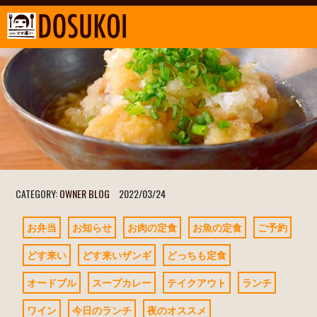
CATEGORY:
OWNER BLOG
2022/03/24
お弁当
お知らせ
お肉の定食
お魚の定食
ご予約
どす来い
どす来いザンギ
どっちも定食
オードブル
スープカレー
テイクアウト
ランチ
ワイン
今日のランチ
夜のオススメ