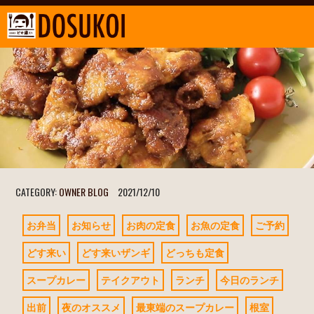
CATEGORY:
OWNER BLOG
2021/12/10
お弁当
お知らせ
お肉の定食
お魚の定食
ご予約
どす来い
どす来いザンギ
どっちも定食
スープカレー
テイクアウト
ランチ
今日のランチ
出前
夜のオススメ
最東端のスープカレー
根室