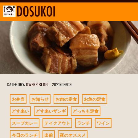
CATEGORY:
OWNER BLOG
2021/09/09
お弁当
お知らせ
お肉の定食
お魚の定食
どす来い
どす来いザンギ
どっちも定食
スープカレー
テイクアウト
ランチ
ワイン
今日のランチ
出前
夜のオススメ