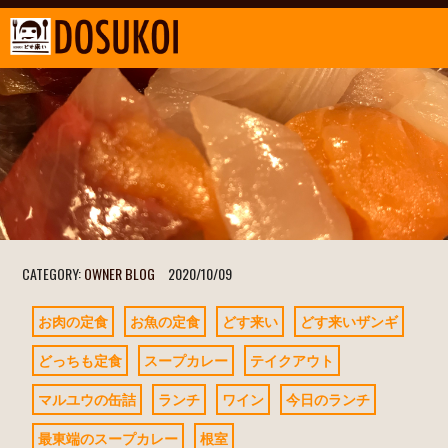
CATEGORY:
OWNER BLOG
2020/10/09
お肉の定食
お魚の定食
どす来い
どす来いザンギ
どっちも定食
スープカレー
テイクアウト
マルユウの缶詰
ランチ
ワイン
今日のランチ
最東端のスープカレー
根室