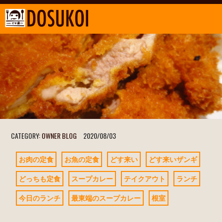
CATEGORY:
OWNER BLOG
2020/08/03
お肉の定食
お魚の定食
どす来い
どす来いザンギ
どっちも定食
スープカレー
テイクアウト
ランチ
今日のランチ
最東端のスープカレー
根室