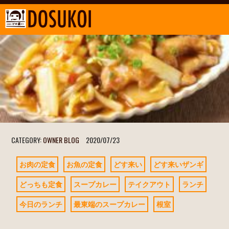
CATEGORY:
OWNER BLOG
2020/07/23
お肉の定食
お魚の定食
どす来い
どす来いザンギ
どっちも定食
スープカレー
テイクアウト
ランチ
今日のランチ
最東端のスープカレー
根室