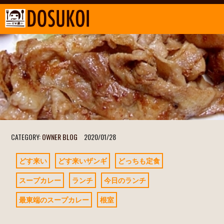
CATEGORY:
OWNER BLOG
2020/01/28
どす来い
どす来いザンギ
どっちも定食
スープカレー
ランチ
今日のランチ
最東端のスープカレー
根室