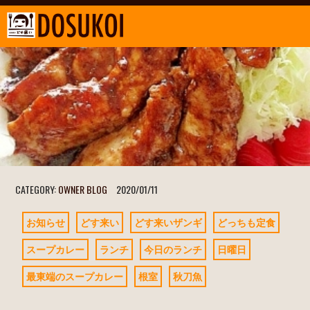
CATEGORY:
OWNER BLOG
2020/01/11
お知らせ
どす来い
どす来いザンギ
どっちも定食
スープカレー
ランチ
今日のランチ
日曜日
最東端のスープカレー
根室
秋刀魚