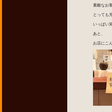
素敵なお
とっても
いっぱい
あと、
お店にこ