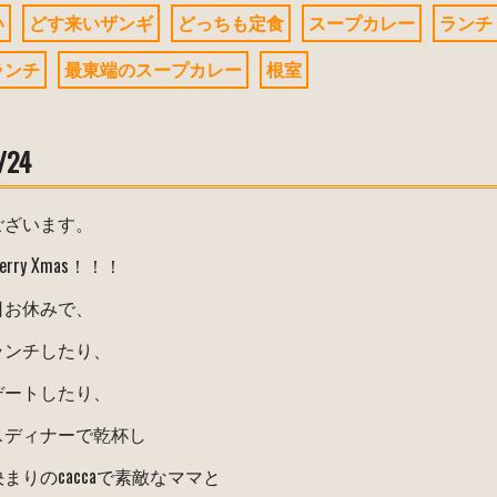
い
どす来いザンギ
どっちも定食
スープカレー
ランチ
ランチ
最東端のスープカレー
根室
/24
ございます。
rry Xmas！！！
日お休みで、
ランチしたり、
デートしたり、
スディナーで乾杯し
まりのcaccaで素敵なママと