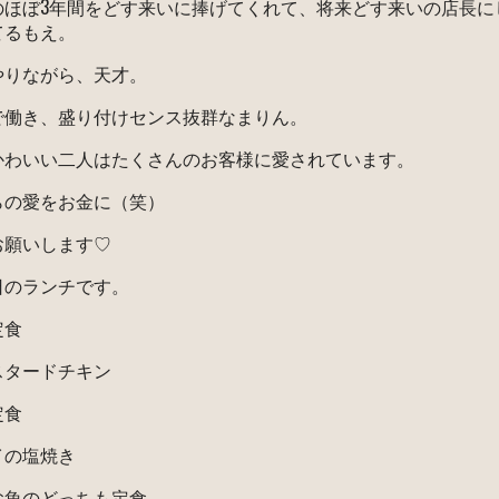
のほぼ3年間をどす来いに捧げてくれて、将来どす来いの店長に
てるもえ。
やりながら、天才。
で働き、盛り付けセンス抜群なまりん。
かわいい二人はたくさんのお客様に愛されています。
らの愛をお金に（笑）
お願いします♡
日のランチです。
定食
スタードチキン
定食
イの塩焼き
お魚のどっちも定食