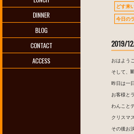
どす来
DINNER
今日の
BLOG
2019/12
CONTACT
ACCESS
おはよう
そして、Me
昨日は一
お客様と
わんこと
クリスマ
その後お決