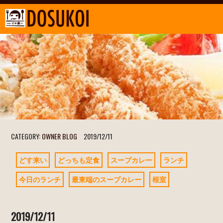
CATEGORY:
OWNER BLOG
2019/12/11
どす来い
どっちも定食
スープカレー
ランチ
今日のランチ
最東端のスープカレー
根室
2019/12/11