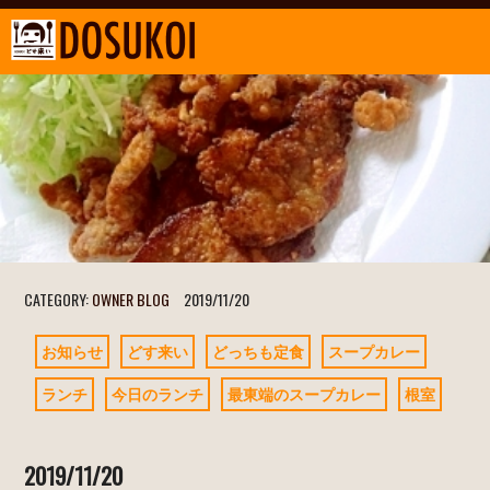
CATEGORY:
OWNER BLOG
2019/11/20
お知らせ
どす来い
どっちも定食
スープカレー
ランチ
今日のランチ
最東端のスープカレー
根室
2019/11/20