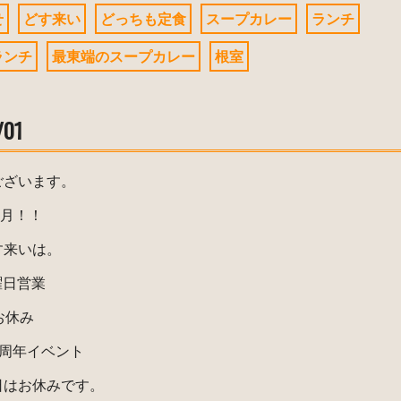
せ
どす来い
どっちも定食
スープカレー
ランチ
ランチ
最東端のスープカレー
根室
/01
ございます。
1月！！
す来いは。
曜日営業
 お休み
 3周年イベント
日はお休みです。