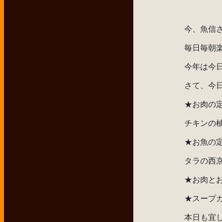
今、魚信
毎日毎朝
今年は今
さて、今
★お肉の
チキンの
★お魚の
タラの西
★お肉と
★スープ
本日も宜