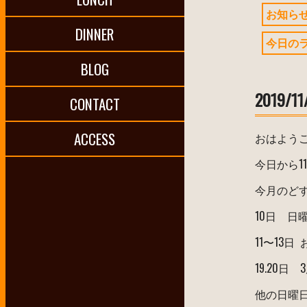
お知ら
DINNER
今日の
BLOG
2019/11
CONTACT
ACCESS
おはよう
今日から1
今月のど
10日 日
11〜13日
19.20日
他の日曜