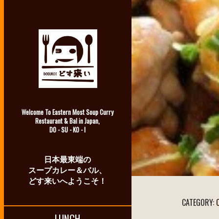
Welcome To Eastern Most Soup Curry
Restaurant & Bal in Japan,
DO - SU - KO - I
日本最東端の
スープカレー＆バル、
どす来いへようこそ！
CATEGORY:
LUNCH