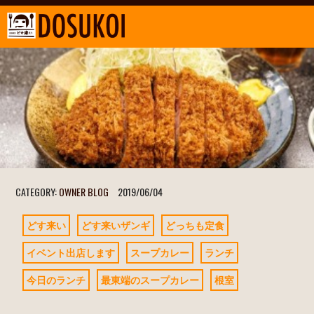
CATEGORY:
OWNER BLOG
2019/06/04
どす来い
どす来いザンギ
どっちも定食
イベント出店します
スープカレー
ランチ
今日のランチ
最東端のスープカレー
根室