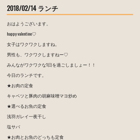
2018/02/14 ランチ
おはようございます。
happy valentine♡
女子はワクワクしますね。
男性も、ワクワクしますねー♡
みんながワクワクな1日を過ごしましょー！！
今日のランチです。
★お肉の定食
キャベツと豚肉の胡麻味噌マヨ炒め
★選べるお魚の定食
浅羽ガレイ一夜干し
塩サバ
★お肉とお魚のどっちも定食