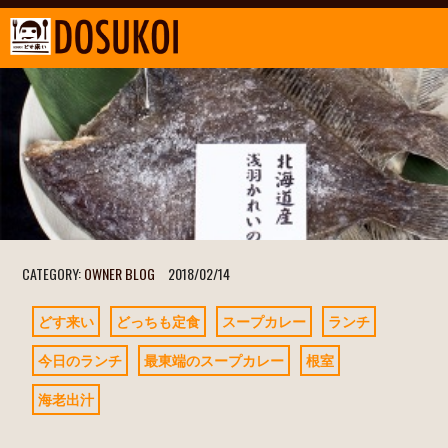
CATEGORY:
OWNER BLOG
2018/02/14
どす来い
どっちも定食
スープカレー
ランチ
今日のランチ
最東端のスープカレー
根室
海老出汁