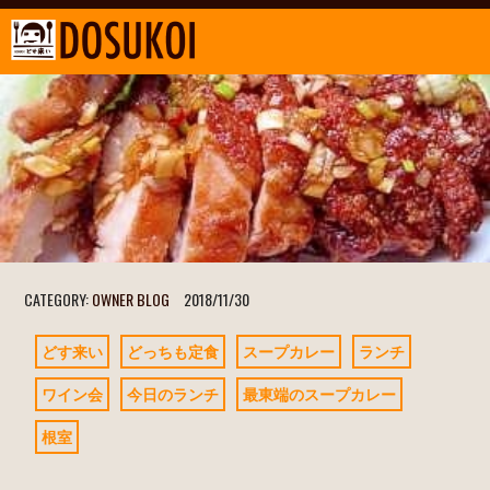
CATEGORY:
OWNER BLOG
2018/11/30
どす来い
どっちも定食
スープカレー
ランチ
ワイン会
今日のランチ
最東端のスープカレー
根室