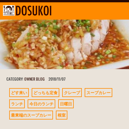
CATEGORY:
OWNER BLOG
2018/11/07
どす来い
どっちも定食
クレープ
スープカレー
ランチ
今日のランチ
日曜日
最東端のスープカレー
根室