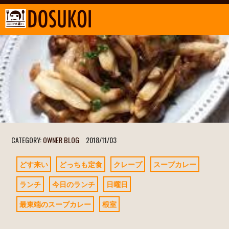
CATEGORY:
OWNER BLOG
2018/11/03
どす来い
どっちも定食
クレープ
スープカレー
ランチ
今日のランチ
日曜日
最東端のスープカレー
根室