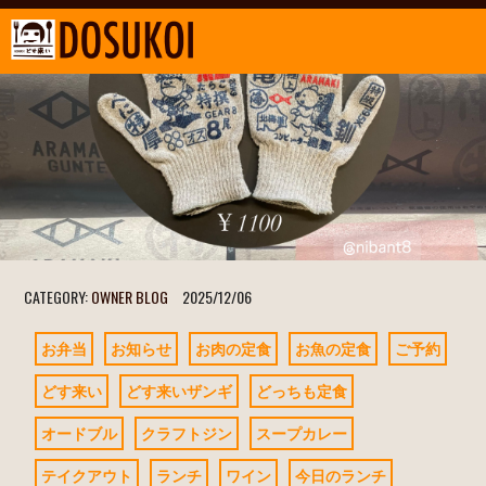
CATEGORY:
OWNER BLOG
2025/12/06
お弁当
お知らせ
お肉の定食
お魚の定食
ご予約
どす来い
どす来いザンギ
どっちも定食
オードブル
クラフトジン
スープカレー
テイクアウト
ランチ
ワイン
今日のランチ